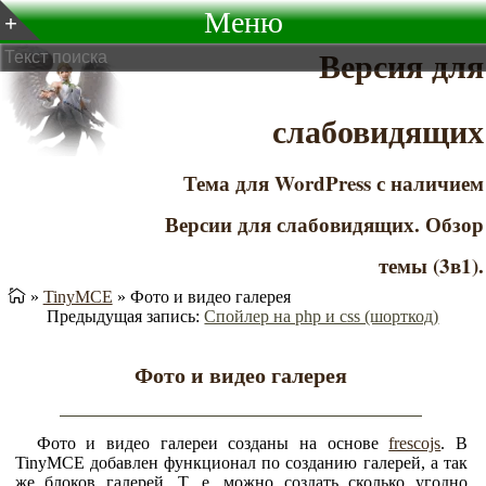
Меню
Версия для
слабовидящих
Тема для WordPress с наличием
Версии для слабовидящих. Обзор
темы (3в1).
»
TinyMCE
»
Фото и видео галерея
Предыдущая запись:
Спойлер на php и css (шорткод)
Фото и видео галерея
Фото и видео галереи созданы на основе
frescojs
. В
TinyMCE добавлен функционал по созданию галерей, а так
же блоков галерей. Т. е. можно создать сколько угодно